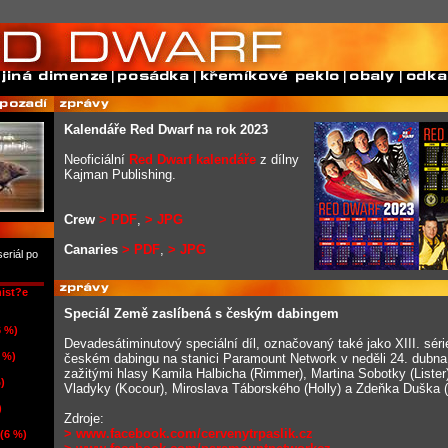
Kalendáře Red Dwarf na rok 2023
Neoficiální
Red Dwarf kalendáře
z dílny
Kajman Publishing.
Crew
> PDF
,
> JPG
Canaries
> PDF
,
> JPG
eriál po
nist?e
Speciál Země zaslíbená s českým dabingem
6 %)
Devadesátiminutový speciální díl, označovaný také jako XIII. séri
 %)
českém dabingu na stanici Paramount Network v neděli 24. dubna
zažitými hlasy Kamila Halbicha (Rimmer), Martina Sobotky (Lister
)
Vladyky (Kocour), Miroslava Táborského (Holly) a Zdeňka Duška (
)
Zdroje:
> www.facebook.com/cervenytrpaslik.cz
 (6 %)