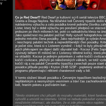
sy
Co je Red Dwarf?
Red Dwarf je kultovní sci-fi seriál televize BB
Granta a Douga Naylora. Na těžařské lodi Červený trpaslík došlo 
nukleárnímu výbuchu a celá posádka kromě jediného člověka zah
Lister, který byl v době výbuchu pro porušení předpisů ve stázové 
probuzen po třech milionech let, poté co radioaktivita klesa na ún
Jako společnost mu palubní počítač Holly vytvoří holografickou s
jednoho mrtvého člena posádky. Jako nejvhodnější je vybrán Arno
- neschopný palubní technik a nejneoblíbenější člen posádky. Kri
je počet slov, která si s Listerem vyměnil - i když to byly převáž
jejich překvapení se objeví další obyvatel lodi - Kocour (Felis Sap
vyvinutý během tří miliónů let z Listerovy těhotné kočky, která př
ve skladišti. Kocour je jediným potomkem z velké kočičí civilizac
kočičí civilizace, přeživší po náboženských válkách, se totiž vyda
kočičí ráj a na palubě Červeného trpaslíka zanechali pouze staré
posádce přibude později i Kryton 2X4B 523P - popletený android 
programu připomínající některé charaterové vady u lidí.
V tomto složení bloudí posádka s Červeným trpaslíkem bezbožn
nepřátelským a nesmyslným vesmírem a tráví čas zachraňování
lodí, hraním pokeru a požíváním kari...
Těmito stránkami chci přispět do mozaiky materiálů, které fandové
vytvořili a umístili na internetu. Určitě se nebudu pokoušet vyrovn
množstvím informací, ale doufám, že si zde přesto něco najdete. .