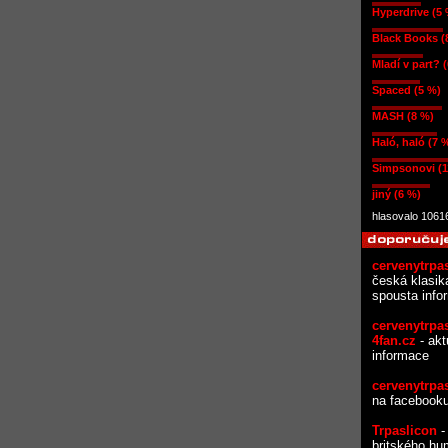
Hyperdrive (5
Black Books (
Mladí v part? 
Spaced (5 %)
MASH (8 %)
Haló, haló (7 
Simpsonovi (1
jiný (6 %)
hlasovalo 1061
cervenytrpas
česká klasik
spousta info
cervenytrpas
4fan.cz
- akt
informace
cervenytrpas
na facebook
Trpaslicon
- 
britského hu