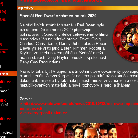
> www.facebook.com/paramountnetworkcz
 %)
8 %)
Speciál Red Dwarf oznámen na rok 2020
(6 %)
Na oficiálních stránkách seriálu Red Dwarf bylo
oznámeno, že se na rok 2020 připravuje
pokračování. Speciál v délce celovečerního filmu
bude odvysílán na britské stanici Dave. Craig
Charles, Chris Barrie, Danny John-Jules a Robert
%)
Llewellyn se vrátí jako Lister, Rimmer, Kocour a
1 %)
Kryton, ve zcela novém příběhu. Scénář a režii
má na starosti Doug Naylor, produkci společnost
Baby Cow Productions.
6
Navíc britská UKTV objednala tři 60minutové dokumenty popisujíc
historii seriálu Červený trpaslík od jeho počátků až do současnosti
dokumentární série by tak měla přinést množství vzácných a dos
lik.cz
-
nepublikovaných materiálů a nové rozhovory s herci a štábem.
a,
rmací
Zdroje:
lik.
> http://www.reddwarf.co.uk/news/2019/10/18/red-dwarf-specia
uální
announced/
> cervenytrpaslik.4fan.cz
lik.cz
-
u
festival
moru,