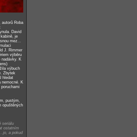
C, autorů Roba
k
ynula. David
kabině, je
osnou mez...
imulaci
ld J. Rimmer
tériem výběru
ně nadávky. K
iens)
ežila výbuch
e. Zbytek
l hledat
 a nemocné. K
s poruchami
ým, pustým,
m opuštěných
 seriálu
at ostatním
..jo, a pokud